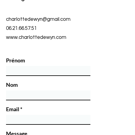
épreuves 2024
et Réussir le Br
Collèges
charlottedewyn@gmail.com
06.21.66.57.51
www.charlottedewyn.com
Prénom
Nom
Email
Message