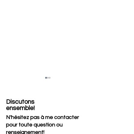
Discutons
ensemble!
N'hésitez pas à me contacter
pour toute question ou
Se préparer au Brevet et
L'Importance d
Bac : Calendrier des
Intensifs pour P
renseignement!