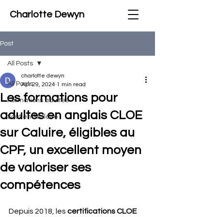
Charlotte Dewyn
Post
All Posts
charlotte dewyn
All Posts
Apr 29, 2024
1 min read
Les formations pour
Formations adultes
adultes en anglais CLOE
Soutien Scolaire
sur Caluire, éligibles au
CPF, un excellent moyen
de valoriser ses
compétences
Depuis 2018, les 
certifications CLOE 