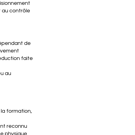
ovisionnement
 au contrôle
ndépendant de
ctivement
éduction faite
eu au
la formation,
ent reconnu
ne physique