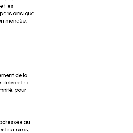
et les
oris ainsi que
n commencée,
ement de la
délivrer les
mnité, pour
t adressée au
estinataires,