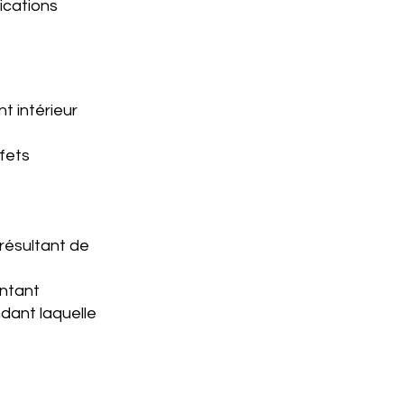
ications
t intérieur
fets
 résultant de
ontant
ndant laquelle