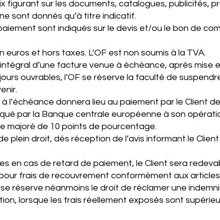
ix figurant sur les documents, catalogues, publicités, 
ne sont donnés qu’à titre indicatif.
e paiement sont indiqués sur le devis et/ou le bon de 
n euros et hors taxes. L’OF est non soumis à la TVA.
 intégral d’une facture venue à échéance, après mise
jours ouvrables, l’OF se réserve la faculté de suspendr
enir.
 l’échéance donnera lieu au paiement par le Client de
pliqué par la Banque centrale européenne à son opérati
e majoré de 10 points de pourcentage.​
e plein droit, dès réception de l’avis informant le Client
es en cas de retard de paiement, le Client sera redeva
 pour frais de recouvrement conformément aux articles
F se réserve néanmoins le droit de réclamer une indemn
tion, lorsque les frais réellement exposés sont supérieu