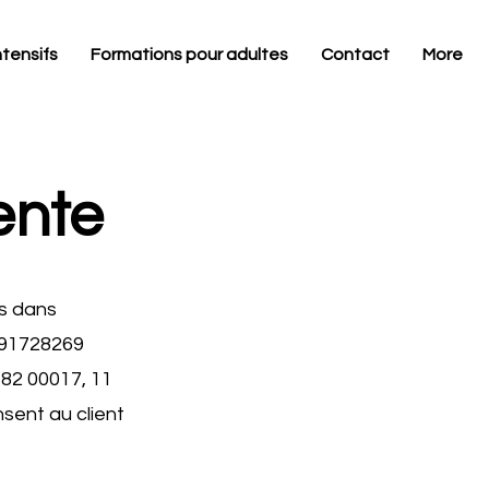
ntensifs
Formations pour adultes
Contact
More
ente
ns dans
4691728269
82 00017, 11
sent au client