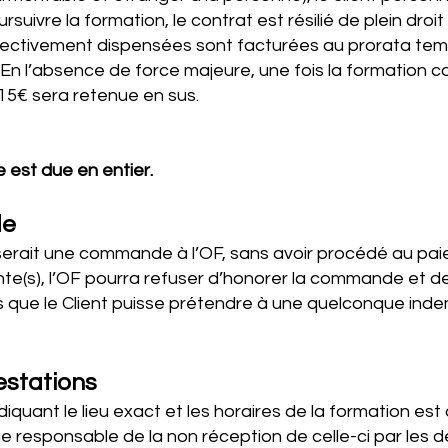
rsuivre la formation, le contrat est résilié de plein droit 
fectivement dispensées sont facturées au prorata temp
n. En l’absence de force majeure, une fois la formatio
 15€ sera retenue en sus.
est due en entier.
de
sserait une commande à l’OF, sans avoir procédé au pai
(s), l’OF pourra refuser d’honorer la commande et de 
 que le Client puisse prétendre à une quelconque inde
estations
iquant le lieu exact et les horaires de la formation es
ue responsable de la non réception de celle-ci par les d