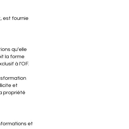
 est fournie
ions qu’elle
it la forme
lusif à l’OF.
ansformation
icite et
a propriété
informations et