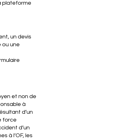
la plateforme
nt, un devis
e ou une
ormulaire
oyen et non de
sponsable à
résultant d’un
e force
ccident d’un
s à l’OF, les