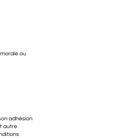
e morale ou
 son adhésion
t autre
nditions