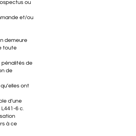
prospectus ou
commande et/ou
 en demeure
e toute
 pénalités de
on de
 qu’elles ont
ble d’une
 L441-6 c.
isation
rs à ce