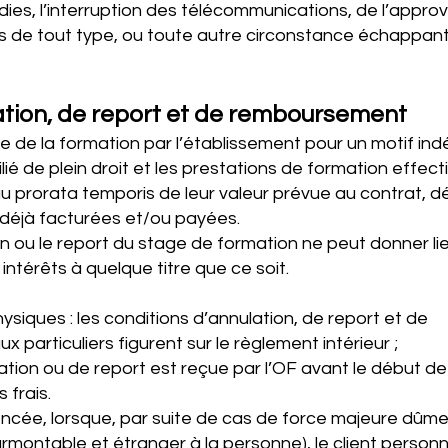
ndies, l’interruption des télécommunications, de l’appr
ts de tout type, ou toute autre circonstance échappant
lation, de report et de remboursement
e de la formation par l’établissement pour un motif i
ilié de plein droit et les prestations de formation effe
 prorata temporis de leur valeur prévue au contrat, d
déjà facturées et/ou payées.
on ou le report du stage de formation ne peut donner li
térêts à quelque titre que ce soit.
ysiques : les conditions d’annulation, de report et de
particuliers figurent sur le règlement intérieur ;
ion ou de report est reçue par l’OF avant le début de 
 frais.
ncée, lorsque, par suite de cas de force majeure dûm
urmontable et étranger à la personne), le client person